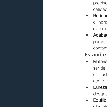
preciso
calidad
Redonde
cilíndr
evitar 
Acabad
poros, 
contam
Estándar
Materia
ser de 
utiliza
acero i
Dureza
desgast
Equilib
vibraci