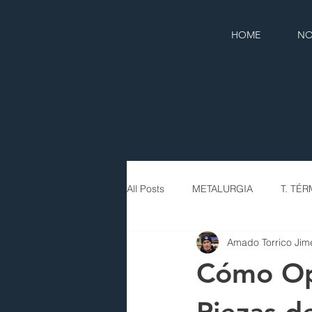
HOME
NO
All Posts
METALURGIA
T. TÉ
Amado Torrico Jim
Cómo Opt