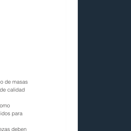
do de masas 
 de calidad 
como 
idos para 
iezas deben 