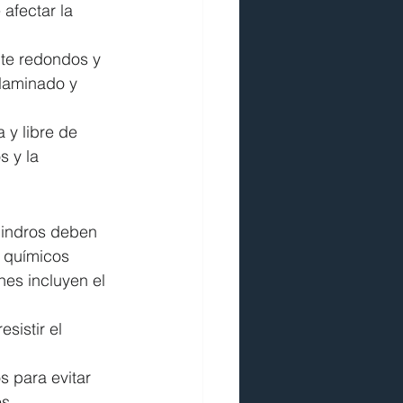
afectar la 
nte redondos y 
 laminado y 
a y libre de 
 y la 
ilindros deben 
s químicos 
nes incluyen el 
sistir el 
s para evitar 
s.