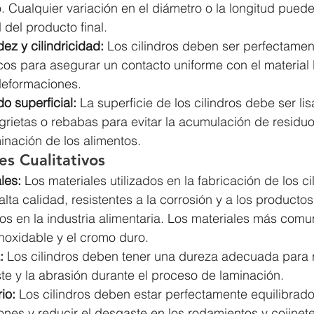
. Cualquier variación en el diámetro o la longitud puede 
 del producto final.
z y cilindricidad:
 Los cilindros deben ser perfectame
icos para asegurar un contacto uniforme con el material
deformaciones.
o superficial:
 La superficie de los cilindros debe ser lis
grietas o rebabas para evitar la acumulación de residuos
inación de los alimentos.
es Cualitativos
les:
 Los materiales utilizados en la fabricación de los c
alta calidad, resistentes a la corrosión y a los producto
dos en la industria alimentaria. Los materiales más comu
noxidable y el cromo duro.
:
 Los cilindros deben tener una dureza adecuada para re
e y la abrasión durante el proceso de laminación.
rio:
 Los cilindros deben estar perfectamente equilibrado
ones y reducir el desgaste en los rodamientos y cojinete