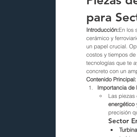
Piezas d
para Sec
Introducción:
En los 
cerámico y ferrovia
un papel crucial. Op
costos y tiempos de 
tecnologías que te a
concreto con un ampl
Contenido Principal:
Importancia de 
Las piezas 
energético
 
precisión q
Sector E
Turbin