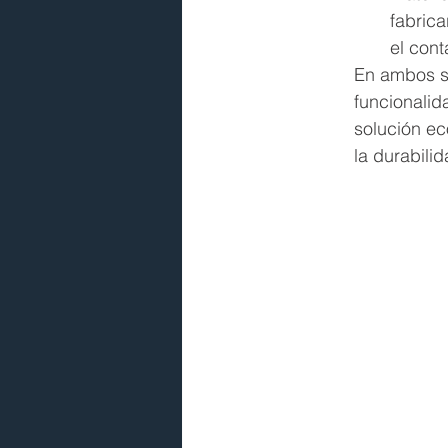
fabrica
el cont
En ambos se
funcionalid
solución ec
la durabili