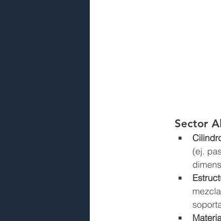
Sector A
Cilindr
(ej. pa
dimens
Estruct
mezcla
soport
Materia