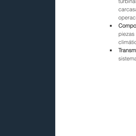
turbin
carcas
operac
Compon
piezas 
climáti
Transm
sistema