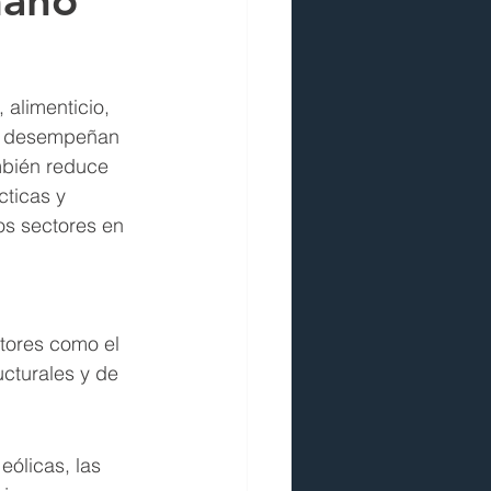
maño
 alimenticio, 
ón desempeñan 
mbién reduce 
cticas y 
os sectores en 
tores como el 
ucturales y de 
eólicas, las 