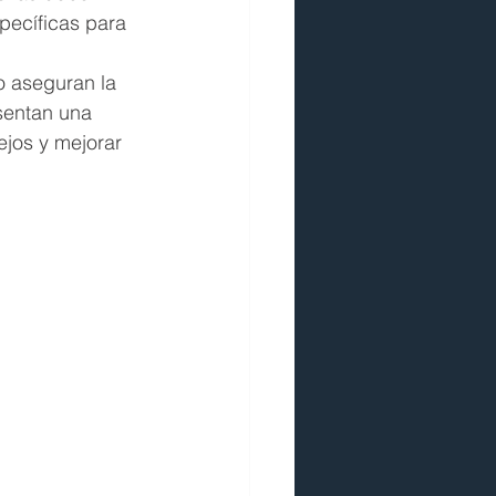
pecíficas para 
o aseguran la 
sentan una 
jos y mejorar 