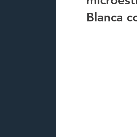
microest
Blanca c