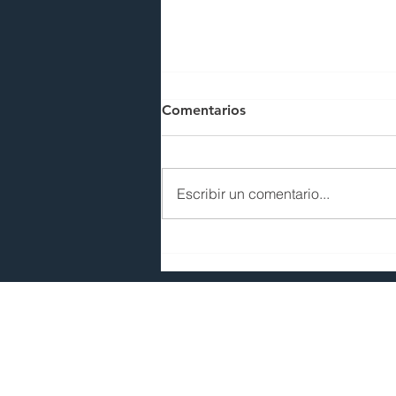
Comentarios
Escribir un comentario...
CURSO BÁSICO DE
METALURGIA
© 2035 by Sphere Constructions. 