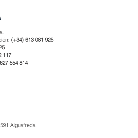
s
a.
ción
:
(+34) 613 081 925
25
2 117
 627 554 814
591 Aiguafreda,