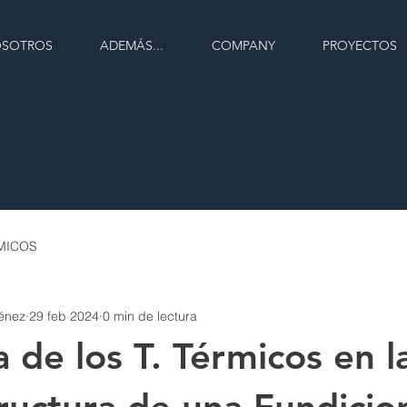
SOTROS
ADEMÁS...
COMPANY
PROYECTOS
RMICOS
énez
29 feb 2024
0 min de lectura
a de los T. Térmicos en l