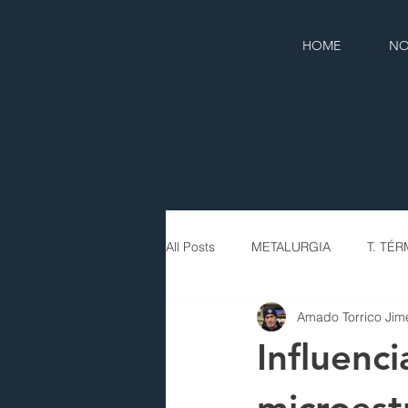
HOME
NO
All Posts
METALURGIA
T. TÉ
Amado Torrico Jim
Influenci